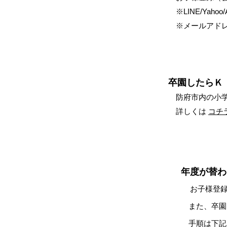
※LINE/Ya
​ ※メールアド
卒園したらＫ
防府市内の小
詳しくは
コチ
年度が替わ
お子様登
また、卒園
​ 手順は下